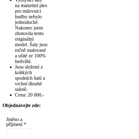
na maturitní ples
pro milovnici
hudby nebylo
jednoduché.
Nakonec jsem
zhotovila tento
originální
model. Šaty jsou
ručně malované
a ušité ze 100%
hedvábí.
Jsou složené z
krátkých
spodních šatů a
vrchní dlouhé
sukně.
Cena: 20 000,-
Objednávejte zde:
Jméno a
příjmení
*