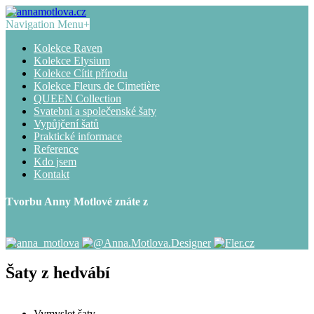
Navigation Menu
+
Kolekce Raven
Kolekce Elysium
Kolekce Cítit přírodu
Kolekce Fleurs de Cimetière
QUEEN Collection
Svatební a společenské šaty
Vypůjčení šatů
Praktické informace
Reference
Kdo jsem
Kontakt
Tvorbu Anny Motlové znáte z
Šaty z hedvábí
Vymyslet šaty