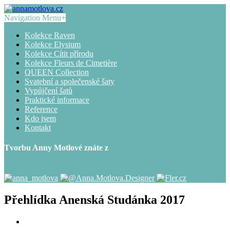
Navigation Menu
+
Kolekce Raven
Kolekce Elysium
Kolekce Cítit přírodu
Kolekce Fleurs de Cimetière
QUEEN Collection
Svatební a společenské šaty
Vypůjčení šatů
Praktické informace
Reference
Kdo jsem
Kontakt
Tvorbu Anny Motlové znáte z
Přehlídka Anenská Studánka 2017